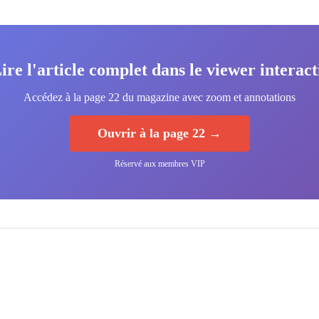
ire l'article complet dans le viewer interact
Accédez à la page 22 du magazine avec zoom et annotations
Ouvrir à la page 22 →
Réservé aux membres VIP