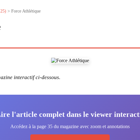
25)
> Force Athlétique
e
zine interactif ci-dessous.
ire l'article complet dans le viewer interact
Accédez à la page 35 du magazine avec zoom et annotations