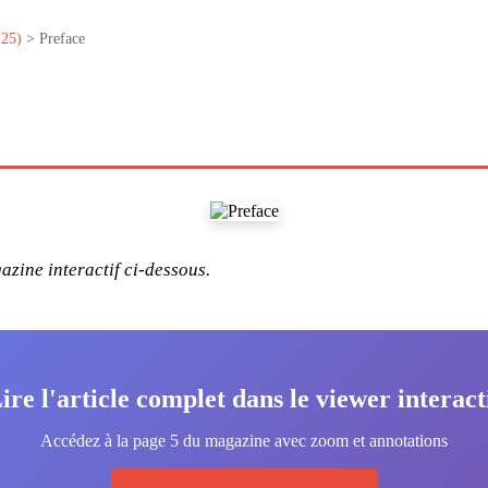
25)
> Preface
zine interactif ci-dessous.
ire l'article complet dans le viewer interact
Accédez à la page 5 du magazine avec zoom et annotations