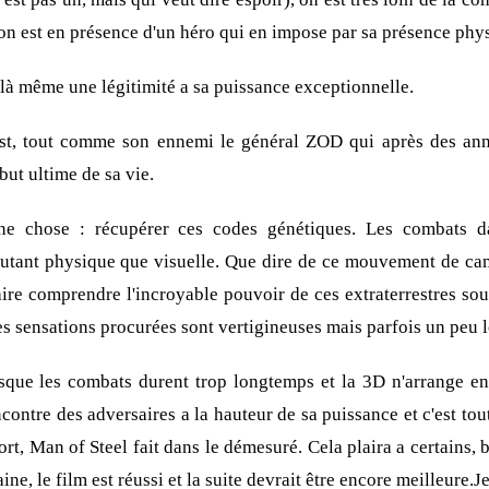
on est en présence d'un héro qui en impose par sa présence phy
à même une légitimité a sa puissance exceptionnelle.
est, tout comme son ennemi le général ZOD qui après des ann
but ultime de sa vie.
ne chose : récupérer ces codes génétiques. Les combats da
autant physique que visuelle. Que dire de ce mouvement de ca
ire comprendre l'incroyable pouvoir de ces extraterrestres sou
 les sensations procurées sont vertigineuses mais parfois un peu 
rsque les combats durent trop longtemps et la 3D n'arrange en r
ontre des adversaires a la hauteur de sa puissance et c'est t
rt, Man of Steel fait dans le démesuré. Cela plaira a certains
ine, le film est réussi et la suite devrait être encore meilleure.J