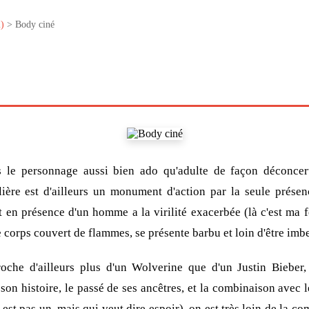
)
> Body ciné
rs le personnage aussi bien ado qu'adulte de façon déconcer
ière est d'ailleurs un monument d'action par la seule présenc
t en présence d'un homme a la virilité exacerbée (là c'est ma f
 corps couvert de flammes, se présente barbu et loin d'être imb
proche d'ailleurs plus d'un Wolverine que d'un Justin Bieber
 son histoire, le passé de ses ancêtres, et la combinaison avec l
 est pas un, mais qui veut dire espoir), on est très loin de la co