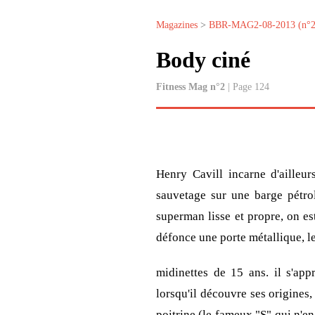
Magazines
>
BBR-MAG2-08-2013 (n°2
Body ciné
Fitness Mag n°2
| Page 124
Henry Cavill incarne d'ailleu
sauvetage sur une barge pétrol
superman lisse et propre, on es
défonce une porte métallique, le
midinettes de 15 ans. il s'ap
lorsqu'il découvre ses origines,
poitrine (le fameux "S" qui n'en