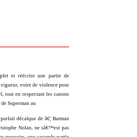
let et réécrire une partie de
vigueur, voire de violence pour
l, tout en respectant les canons
es de Superman au
 parfait décalque de â€¦ Batman
ristophe Nolan, ne sâ€™est pas
des pouvoirs, une seconde partie