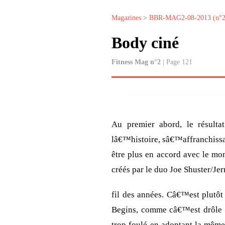
Magazines
>
BBR-MAG2-08-2013 (n°2
Body ciné
Fitness Mag n°2
| Page 121
Au premier abord, le résulta
lâ€™histoire, sâ€™affranchissa
être plus en accord avec le mon
créés par le duo Joe Shuster/Je
fil des années. Câ€™est plutôt
Begins, comme câ€™est drôle !
trop foulé en adoptant la même 