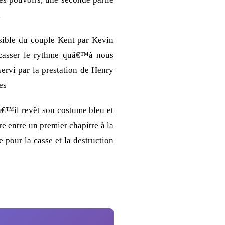
n
nsible du couple Kent par Kevin
à casser le rythme quâ€™à nous
servi par la prestation de Henry
es
uâ€™il revêt son costume bleu et
e entre un premier chapitre à la
 pour la casse et la destruction