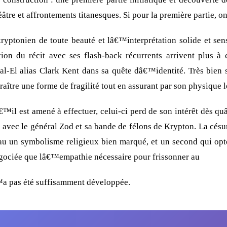
tre et affrontements titanesques. Si pour la première partie, o
kryptonien de toute beauté et lâ€™interprétation solide et se
tion du récit avec ses flash-back récurrents arrivent plus 
al-El alias Clark Kent dans sa quête dâ€™identité. Très bien 
araître une forme de fragilité tout en assurant par son physique l
™il est amené à effectuer, celui-ci perd de son intérêt dès q
avec le général Zod et sa bande de félons de Krypton. La césur
 au un symbolisme religieux bien marqué, et un second qui opte
gociée que lâ€™empathie nécessaire pour frissonner au
™a pas été suffisamment développée.