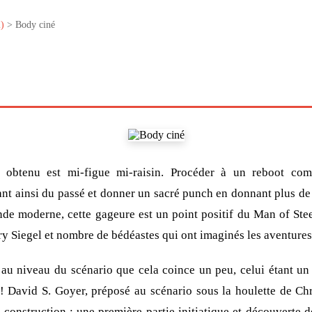
)
> Body ciné
t obtenu est mi-figue mi-raisin. Procéder à un reboot comp
nt ainsi du passé et donner un sacré punch en donnant plus de 
de moderne, cette gageure est un point positif du Man of Stee
rry Siegel et nombre de bédéastes qui ont imaginés les aventur
 au niveau du scénario que cela coince un peu, celui étant un
 David S. Goyer, préposé au scénario sous la houlette de Ch
construction : une première partie initiatique et découverte 