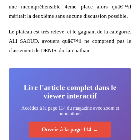
une incompréhensible 4eme place alors quâ€™il
méritait la deuxième sans aucune discussion possible.
Le plateau est très relevé, et le gagnant de la catégorie,
ALI SAOUD, avouera quâ€™il ne comprend pas le
classement de DENIS. dorian nathan
Lire l'article complet dans le
viewer interactif
Accédez à la page 114 du magazine avec zoom et
annotations
Ouvrir à la page 114 →