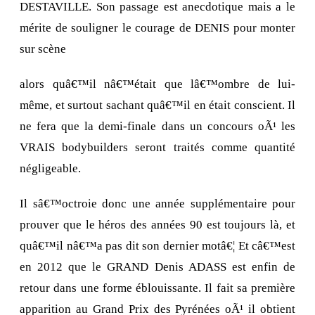
DESTAVILLE. Son passage est anecdotique mais a le
mérite de souligner le courage de DENIS pour monter
sur scène
alors quâ€™il nâ€™était que lâ€™ombre de lui-
même, et surtout sachant quâ€™il en était conscient. Il
ne fera que la demi-finale dans un concours oÃ¹ les
VRAIS bodybuilders seront traités comme quantité
négligeable.
Il sâ€™octroie donc une année supplémentaire pour
prouver que le héros des années 90 est toujours là, et
quâ€™il nâ€™a pas dit son dernier motâ€¦ Et câ€™est
en 2012 que le GRAND Denis ADASS est enfin de
retour dans une forme éblouissante. Il fait sa première
apparition au Grand Prix des Pyrénées oÃ¹ il obtient