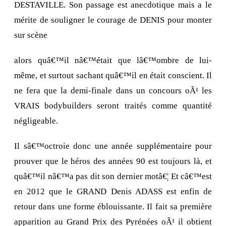
DESTAVILLE. Son passage est anecdotique mais a le
mérite de souligner le courage de DENIS pour monter
sur scène
alors quâ€™il nâ€™était que lâ€™ombre de lui-
même, et surtout sachant quâ€™il en était conscient. Il
ne fera que la demi-finale dans un concours oÃ¹ les
VRAIS bodybuilders seront traités comme quantité
négligeable.
Il sâ€™octroie donc une année supplémentaire pour
prouver que le héros des années 90 est toujours là, et
quâ€™il nâ€™a pas dit son dernier motâ€¦ Et câ€™est
en 2012 que le GRAND Denis ADASS est enfin de
retour dans une forme éblouissante. Il fait sa première
apparition au Grand Prix des Pyrénées oÃ¹ il obtient