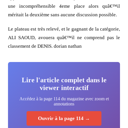
une incompréhensible 4eme place alors quâ€™il
méritait la deuxième sans aucune discussion possible.
Le plateau est très relevé, et le gagnant de la catégorie,
ALI SAOUD, avouera quâ€™il ne comprend pas le
classement de DENIS. dorian nathan
Lire l'article complet dans le
viewer interactif
Accédez à la page 114 du magazine avec zoom et
annotations
Ouvrir à la page 114 →