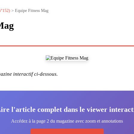
n°152)
> Equipe Fitness Mag
 Mag
zine interactif ci-dessous.
ire l'article complet dans le viewer interact
Accédez à la page 2 du magazine avec zoom et annotations