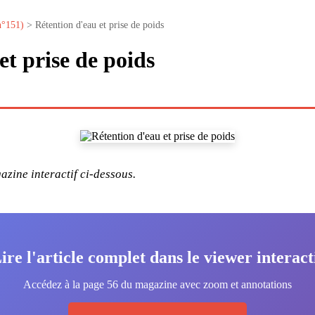
n°151)
> Rétention d'eau et prise de poids
et prise de poids
zine interactif ci-dessous.
ire l'article complet dans le viewer interact
Accédez à la page 56 du magazine avec zoom et annotations