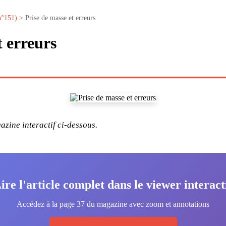
n°151)
> Prise de masse et erreurs
t erreurs
zine interactif ci-dessous.
ire l'article complet dans le viewer interact
Accédez à la page 37 du magazine avec zoom et annotations