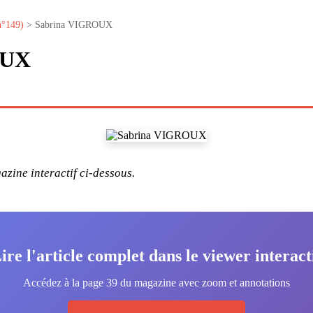
n°149)
> Sabrina VIGROUX
OUX
zine interactif ci-dessous.
ire l'article complet dans le viewer interact
Accédez à la page 39 du magazine avec zoom et annotations