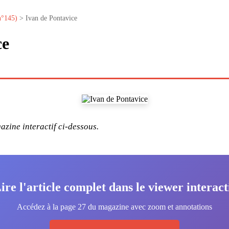
n°145)
> Ivan de Pontavice
ce
zine interactif ci-dessous.
ire l'article complet dans le viewer interact
Accédez à la page 27 du magazine avec zoom et annotations