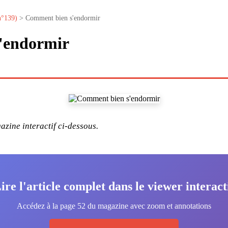
n°139)
> Comment bien s'endormir
'endormir
zine interactif ci-dessous.
ire l'article complet dans le viewer interact
Accédez à la page 52 du magazine avec zoom et annotations