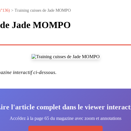
n°136)
> Training cuisses de Jade MOMPO
es de Jade MOMPO
zine interactif ci-dessous.
ire l'article complet dans le viewer interact
Accédez à la page 65 du magazine avec zoom et annotations