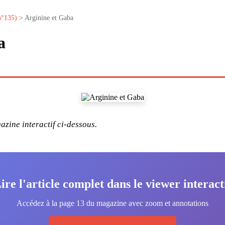
n°135)
> Arginine et Gaba
a
zine interactif ci-dessous.
ire l'article complet dans le viewer interact
Accédez à la page 13 du magazine avec zoom et annotations