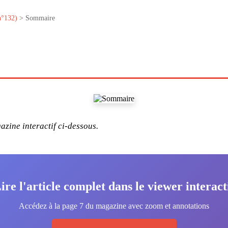
n°132)
> Sommaire
zine interactif ci-dessous.
ire l'article complet dans le viewer interact
Accédez à la page 7 du magazine avec zoom et annotations