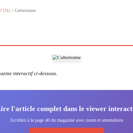
n°131)
> Culturissime
zine interactif ci-dessous.
ire l'article complet dans le viewer interact
Accédez à la page 40 du magazine avec zoom et annotations