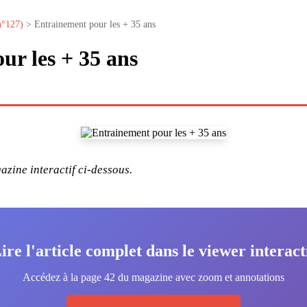
n°127)
> Entrainement pour les + 35 ans
ur les + 35 ans
zine interactif ci-dessous.
ire l'article complet dans le viewer interact
Accédez à la page 42 du magazine avec zoom et annotations