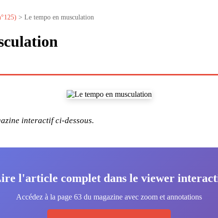
n°125)
> Le tempo en musculation
culation
zine interactif ci-dessous.
ire l'article complet dans le viewer interact
Accédez à la page 63 du magazine avec zoom et annotations