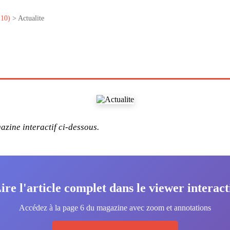
10)
> Actualite
zine interactif ci-dessous.
ire l'article complet dans le viewer interact
Accédez à la page 6 du magazine avec zoom et annotations